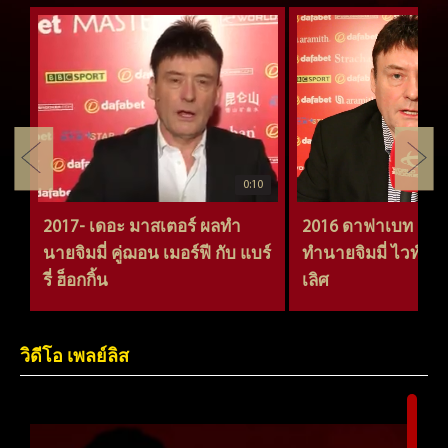
0:10
2017- เดอะ มาสเตอร์ ผลทำ
2016 ดาฟาเบท มาสเ
่
นายจิมมี่ คู่ฌอน เมอร์ฟี กับ แบร์
ทำนายจิมมี่ ไวท์ ร
รี่ ฮ็อกกิ้น
เลิศ
วิดีโอ เพลย์ลิส