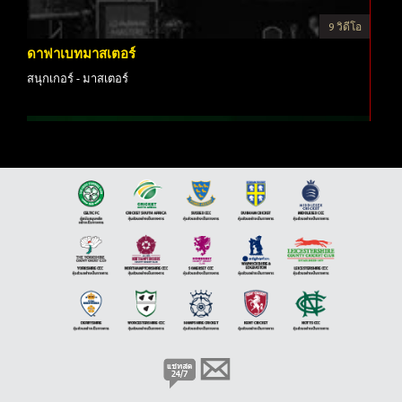
9 วิดีโอ
ดาฟาเบทมาสเตอร์
สนุกเกอร์ - มาสเตอร์
10 วิดีโอ
เซลติก เอฟซี
ผู้สนับสนุนหลัก อย่างเป็นทางการของ