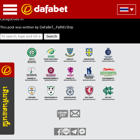
Jimmy’s Latest Picks for The Masters 2017
October 2, 2018 2:49 am
Published by
DaFaBeT._.PaRtErShIp
Categorised in:
This post was written by DaFaBeT._.PaRtErShIp
Search
เดิมพันตอนนี้!