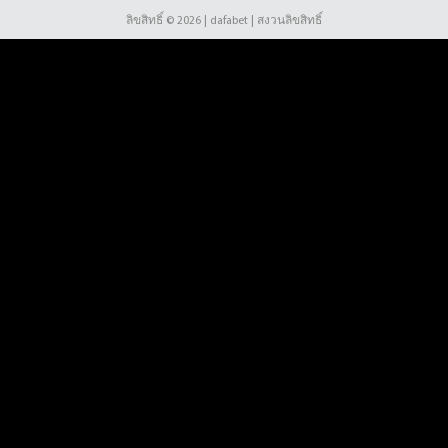
ลิขสิทธิ์ © 2026 | dafabet | สงวนลิขสิทธิ์