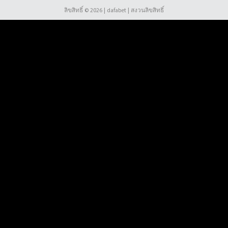
ลิขสิทธิ์ © 2026 | dafabet | สงวนลิขสิทธิ์