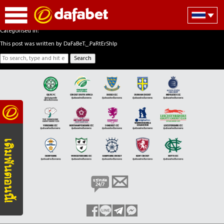
English Premier League 2015-2016
October 2, 2018 3:14 am
Published by
DaFaBeT._.PaRtErShIp
Categorised in:
This post was written by DaFaBeT._.PaRtErShIp
Search
เดิมพันตอนนี้!