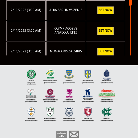
2/11/2022 (3:00 AM)
ALBA BERLIN VS ZENIE
BET NOW
OLYMPIACOS VS
2/11/2022 (3:00 AM)
BET NOW
ANADOLU EFES
2/11/2022 (3:00 AM)
MONACO VS ZALGIRIS
BET NOW
MACCABI TEL AVIV VS
2/11/2022 (3:00 AM)
BET NOW
CSKA
2/11/2022 (3:30 AM)
MILANO VS BASKONIA
BET NOW
UNICS VS ZRVENA
2/12/2022 (12:00 AM)
BET NOW
CVEZDA
FENERBAHCE VS BAYERN
2/12/2022 (1:45 AM)
BET NOW
MUNICH